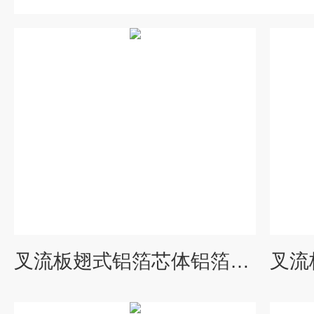
叉流板翅式铝箔芯体铝箔热交换装置