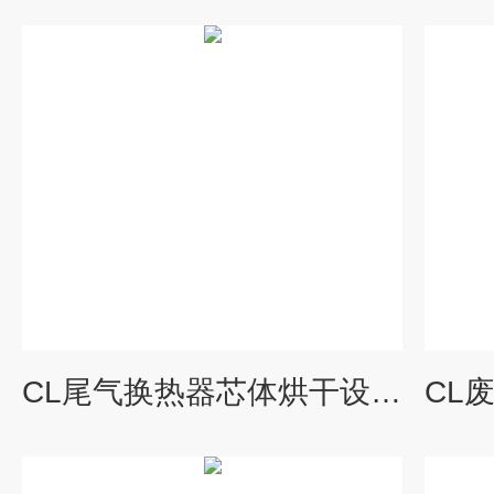
CL尾气换热器芯体烘干设备锅炉废气余热回收