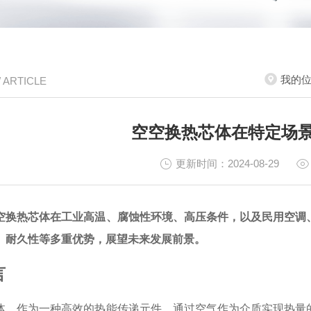
我的
/ ARTICLE
空空换热芯体在特定场
更新时间：2024-08-29
空换热芯体在工业高温、腐蚀性环境、高压条件，以及民用空调
、耐久性等多重优势，展望未来发展前景。
言
体，作为一种高效的热能传递元件，通过空气作为介质实现热量