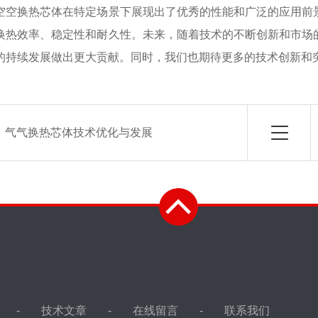
空空换热芯体在特定场景下展现出了优秀的性能和广泛的应用前
换热效率、稳定性和耐久性。未来，随着技术的不断创新和市场
的持续发展做出更大贡献。同时，我们也期待更多的技术创新和
：
气气换热芯体技术优化与发展
技术文章
在线留言
联系我们