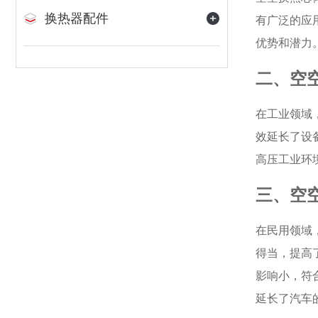
换热器配件
有广泛的应
优势和潜力
二、空
在工业领域
效延长了设
高压工业环
三、空
在民用领域
得当，提高
影响小，符
延长了汽车