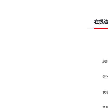
在线
您
您
联
常