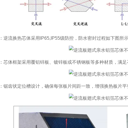
：逆流换热芯体采用IP65,IP55级防控，防水密封过程如下图所
：芯体框架采用覆铝锌板、镀锌板或不锈钢板等多种材质，满足
：锯齿状定位槽设计，确保每张板片间距一致，增强换热板片平