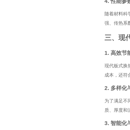
4. 性能
随着材料科
强、传热系
三、现
1. 高效
现代板式换
成本，还符
2. 多样
为了满足不
质、厚度和
3. 智能