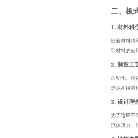
二、板
1. 材料
随着材料科
型材料的应
2. 制造
自动化、精
涂抹和组装
3. 设计
为了适应不
流体阻力；