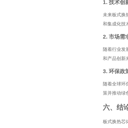
1. 技术
未来板式换
和集成化技
2. 市场
随着行业发
和产品创新
3. 环保
随着全球环
策并推动绿
六、结
板式换热芯