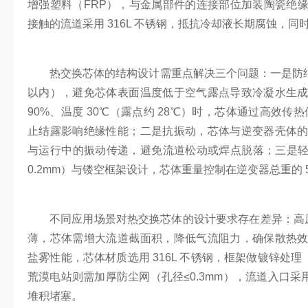
增强塑料（FRP），与金属部件的连接部位加装陶瓷绝
接触的流道采用 316L 不锈钢，抵抗冷却液长期腐蚀，同时
热交换芯体的结构设计需重点解决三个问题：一是防结
以内），避免芯体表面温度低于空气露点导致冷凝水生
90%、温度 30℃（露点约 28℃）时，芯体通过高效传
止结露影响绝缘性能；二是抗振动，芯体与逆变器壳体
与运行中的振动传递，避免流道松动或焊点脱落；三是轻量
0.2mm）与镂空框架设计，芯体重量控制在逆变器总重的 
不同应用场景对热交换芯体的设计要求存在差异：高原地
薄，芯体需增大流道截面积，降低气流阻力，确保散热
盐雾性能，芯体材质选用 316L 不锈钢，框架做镀锌处理（
荒漠电站则需加厚防尘网（孔径≤0.3mm），流道入口采用
堆积堵塞。