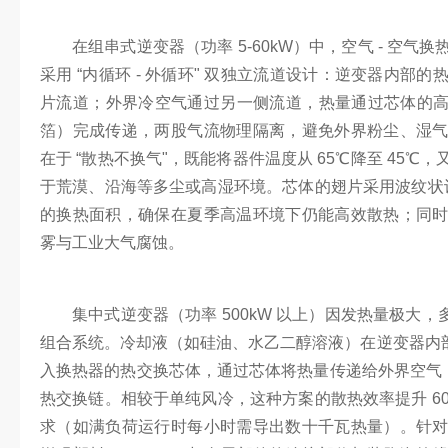
在组串式逆变器（功率 5-60kW）中，空气 - 空
采用 “内循环 - 外循环" 双独立流道设计：逆变器内部
片流道；外界冷空气通过另一侧流道，热量通过芯体的高导
箔）完成传递，两股气流物理隔离，避免外界粉尘、湿
在于 “散热不换气"，既能将器件温度从 65℃降至 45
于荒漠、沿海等多尘或高湿环境。芯体的翅片采用波纹状设
的换热面积，确保在夏季高温环境下仍能高效散热；同
雾与工业大气腐蚀。
集中式逆变器（功率 500kW 以上）因发热量极大，
组合系统。冷却液（如硅油、水乙二醇溶液）在逆变器内部循
入换热器的热交换芯体，通过芯体将热量传递给外界空气，形成 “器
热交换链。相较于单纯风冷，这种方案的散热效率提升 6
求（如满负荷运行时每小时需导出数十千瓦热量）。针