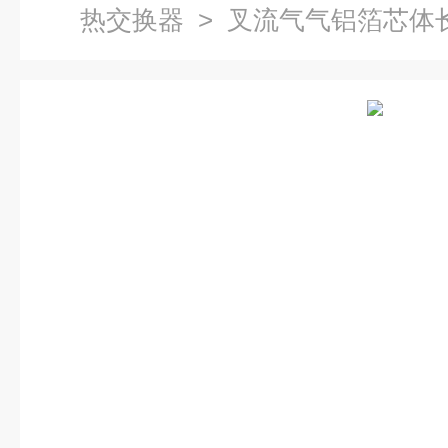
热交换器
> 叉流气气铝箔芯体