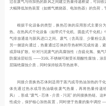
过在废气与待加热的新风之间建立热量传递桥梁，可回收这部
大幅降低加热装置（如燃气燃烧器、电加热器）的负荷，节能
根据干化设备的类型，换热芯体的应用形式主要分为两
热。在热风式干化设备（如带式干化机、圆盘式干化机）中
气排放通道与新风进口之间。废气（含高湿、少量粉尘
另一侧逆向通过，热量通过芯体的导热材料完成传递，
或异味扩散。针对污泥废气的高腐蚀性（含硫化氢、氨气等）
防腐涂层铝箔 ——316L 不锈钢可耐受长期酸性腐蚀，
层隔绝腐蚀介质，同时保持较高导热效率。
间接介质换热芯体则适用于蒸汽或导热油加热的干
体先通过热水或导热油吸收废气热量，再将热量传递
风），形成 “废气 - 芯体 - 介质 - 污泥" 的间接换热
性成分，保护核心加热装置，同时便于热量的集中调控 —