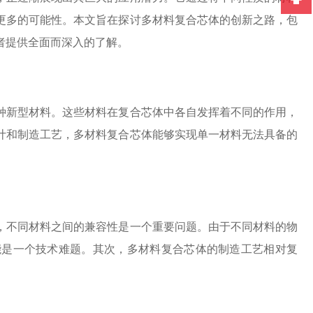
更多的可能性。本文旨在探讨多材料复合芯体的创新之路，包
者提供全面而深入的了解。
种新型材料。这些材料在复合芯体中各自发挥着不同的作用，
计和制造工艺，多材料复合芯体能够实现单一材料无法具备的
，不同材料之间的兼容性是一个重要问题。由于不同材料的物
能是一个技术难题。其次，多材料复合芯体的制造工艺相对复