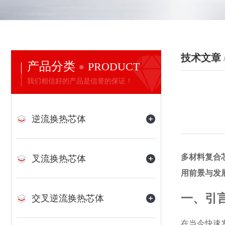
技术文章
产品分类
PRODUCT
我们相信好的产品是信誉的保证！
逆流换热芯体
多材料复合
叉流换热芯体
用前景与发
一、引
交叉逆流换热芯体
在当今快速