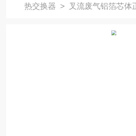
热交换器
> 叉流废气铝箔芯体