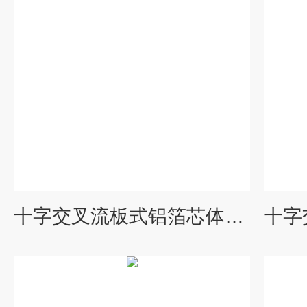
十字交叉流板式铝箔芯体铝箔余热回收器