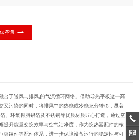
至 800Pa，运行稳定可靠。配套换热器配件提升整体密封性，模块
设计可根据风量灵活定制，适配中央空调、工业通风等场景，兼顾
效与实用性。
线咨询
融台于送风与排风,的气流循环网络。借助导热平板这一高
交叉污染的同时，将排风中的热能或冷能充分转移，显著
水铝箔、环氧树脂铝箔及不锈钢等优质材质匠心打造，通过空
幅提升能量交换效率与空气洁净度，作为换热器配件的核
框架组件等配件体系，进一步保障设备运行的稳定性与可