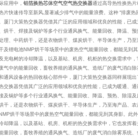
际应用中，
铝箔换热芯体空气空气热交换器
通过高导热性换热片
热片快速传导至新风,显著减少排气中的能量浪费。这种 “排废热回
。厦门大策热交换器凭借其广泛的应用领域和优良的性能，已成
、烘干、焊接及锅炉等多个行业通风换气、能量回收、降温、预
处理、中药烘干，还是衣物烘干、煤炭烘干、半导体生产，乃至
干及锂电池NMP烘干等场景中的废热空气能量回收，都能见到
及充电树的冷却降温，以及基站、机房、机柜的热交换需求中，
废气中的能量回收，畜牧养殖的通风换气、造纸厂的废气消白除
和通风设备的热回收核心部件中，厦门大策热交换器同样展现出
热交换器凭借其广泛的应用领域和优良的性能，已成为暖通、通
接及锅炉等多个行业通风换气、能量回收、降温、预热、除湿及
烘干，还是衣物烘干、煤炭烘干、半导体生产，乃至海产品、农
NMP烘干等场景中的废热空气能量回收，都能见到其身影。此
冷却降温，以及基站、机房、机柜的热交换需求中，它也发挥着
能量回收，畜牧养殖的通风换气、造纸厂的废气消白除雾系统、