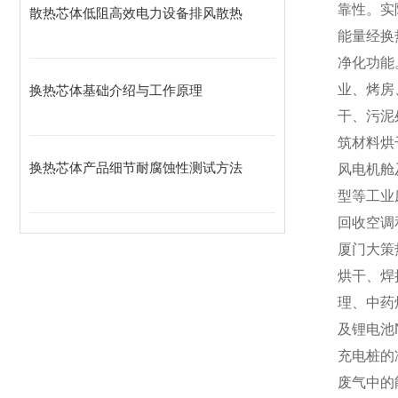
靠性。实
散热芯体低阻高效电力设备排风散热
能量经换
净化功能
业、烤房
换热芯体基础介绍与工作原理
干、污泥
筑材料烘
换热芯体产品细节耐腐蚀性测试方法
风电机舱
型等工业
回收空调
厦门大策
烘干、焊
理、中药
及锂电池
充电桩的
废气中的