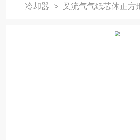
冷却器
> 叉流气气纸芯体正方