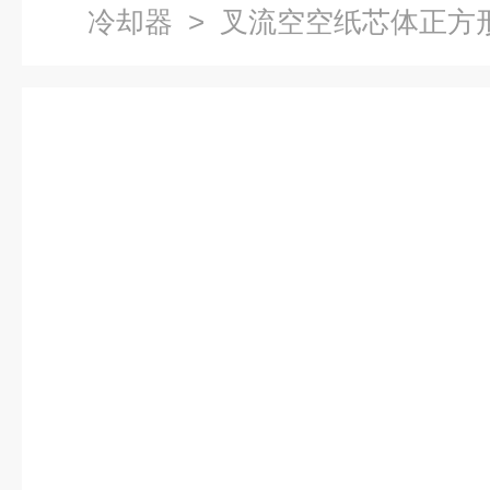
冷却器
> 叉流空空纸芯体正方