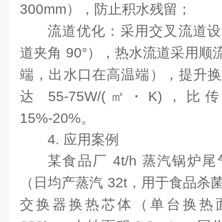
300mm），防止积水残留；
流道优化：采用交叉流道设
道夹角 90°），热水流道采用
端，出水口在高温端），提升换
达 55-75W/(㎡・K)
15%-20%。
4. 应用案例
某食品厂 4t/h 蒸汽锅
（日均产蒸汽 32t，用于食品杀菌
交换器换热芯体（单台换热面