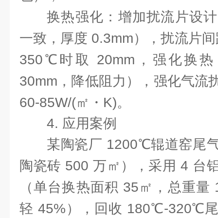
换热强化：增加扰流片设计
一致，厚度 0.3mm），扰流片间距
350℃时取 20mm，强化换
30mm，降低阻力），强化气流
60-85W/(㎡・K)。
4. 应用案例
某陶瓷厂 1200℃辊道窑
陶瓷砖 500 万㎡），采用 4 
（单台换热面积 35㎡，总重量 1
轻 45%），回收 180℃-32