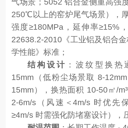
气场景；5052 铝合金侧重高
250℃以上的窑炉尾气场景），厚度 
强度≥180MPa，延伸率≥15%
22638.2-2010《工业铝及铝合
学性能》标准；
结构设计
：波纹型换热通
15mm（低粉尘场景取 8-12m
15mm），换热面积 10-50㎡
2-6m/s（风速＜4m/s 时
≥4m/s 时需强化防堵塞设计），压
耐温范围
：长期工作温度 - 