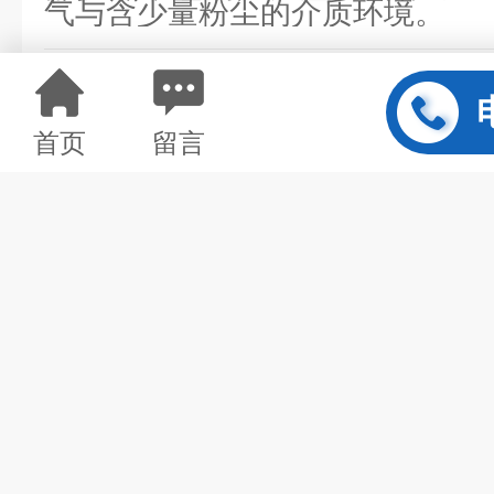
气与含少量粉尘的介质环境。
实战应用：四大场景落地方案
1. 工业余热回收场景
首页
留言
核心需求：高温尾气热量回
芯体配置：310S 不锈钢 
设计（6-10mm）
应用效果：300℃工业
120℃，回收热量将新风预热至 
省燃气 1.5 万 m³
2. 商业建筑新风场景
核心需求：节能控温、保障