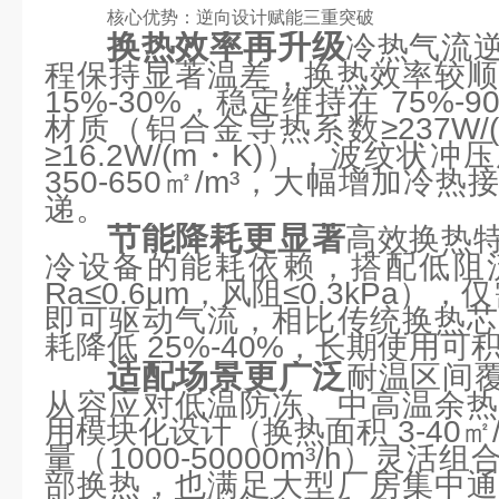
核心优势：逆向设计赋能三重突破
换热效率再升级
冷热气流
程保持显著温差，换热效率较顺
15%-30%，稳定维持在 75%
材质（铝合金导热系数≥237W/(
≥16.2W/(m・K)），波纹状
350-650㎡/m³，大幅增加冷
递。
节能降耗更显著
高效换热
冷设备的能耗依赖，搭配低阻
Ra≤0.6μm，风阻≤0.3kPa），
即可驱动气流，相比传统换热芯
耗降低 25%-40%，长期使用
适配场景更广泛
耐温区间覆盖
从容应对低温防冻、中高温余热
用模块化设计（换热面积 3-40㎡
量（1000-50000m³/h）灵
部换热，也满足大型厂房集中通