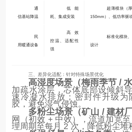
通
低能
超薄模块（厚度
信基站降温
耗、集成安装
150mm）、低功率驱
高效
民
标准化模块、
控温、适配性
用暖通设备
设计
强
三、差异化适配：针对特殊场景优化
高湿度场景（梅雨季节 / 
加疏水涂层，芯体底部设倾斜导流
速冷凝水排放；密封件升级为
胶，避免湿气侵蚀。
多粉尘场景（矿山 / 建材
网（初效 + 中效），流道加宽至 
理周期至每月 2 次，降低粉尘