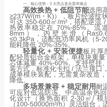
一、核心优势：3 大亮点直击需求痛点
高效换热 + 低阻节能
选用
≥237W/(m・K)），板片经波
可达 350-600㎡/m³，搭配逆
热效率稳定在 70%-85%。流
8mm），内壁光滑（Ra≤0
≤0.3kPa，适配低功率风机（5
能耗降低 20%-35%。
轻量化 + 安装便捷
板片厚度
配轻质铝合金框架，单模块重量 3
芯体减重 40%-60%。支持壁
装方式，标准化卡扣 / 法兰接口，
成单模块装配，无需复杂改造，
降低。
多场景兼容 + 稳定耐用
耐温
可应对低温防冻、中高温余热回
化设计（换热面积 2-30㎡/
（100-50000m³/h）灵活组