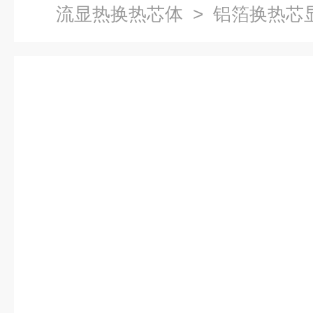
流显热换热芯体
> 铝箔换热芯