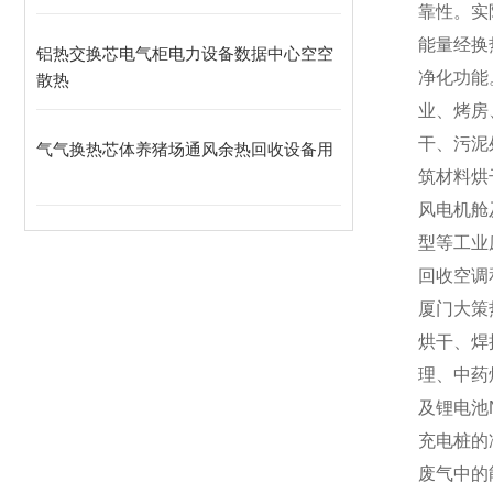
靠性。实
能量经换
铝热交换芯电气柜电力设备数据中心空空
净化功能
散热
业、烤房
干、污泥
气气换热芯体养猪场通风余热回收设备用
筑材料烘
风电机舱
型等工业
回收空调
厦门大策
烘干、焊
理、中药
及锂电池
充电桩的
废气中的