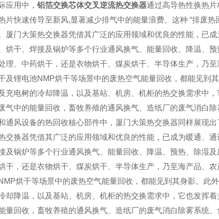
际应用中，
铝箔交换芯体交叉逆流热交换器
通过高导热性换热片
热片快速传导至新风,显著减少排气中的能量浪费。这种 “排废热回
。厦门大策热交换器凭借其广泛的应用领域和优良的性能，已成
、烘干、焊接及锅炉等多个行业通风换气、能量回收、降温、预
处理、中药烘干，还是衣物烘干、煤炭烘干、半导体生产，乃至
干及锂电池NMP烘干等场景中的废热空气能量回收，都能见到
及充电树的冷却降温，以及基站、机房、机柜的热交换需求中，
废气中的能量回收，畜牧养殖的通风换气、造纸厂的废气消白除
和通风设备的热回收核心部件中，厦门大策热交换器同样展现出
热交换器凭借其广泛的应用领域和优良的性能，已成为暖通、通
接及锅炉等多个行业通风换气、能量回收、降温、预热、除湿及
烘干，还是衣物烘干、煤炭烘干、半导体生产，乃至海产品、农
NMP烘干等场景中的废热空气能量回收，都能见到其身影。此
冷却降温，以及基站、机房、机柜的热交换需求中，它也发挥着
能量回收，畜牧养殖的通风换气、造纸厂的废气消白除雾系统、