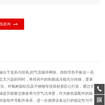
至 800Pa，运行稳定可靠。配套换热器配件提升整体密封性，模块
设计可根据风量灵活定制，适配中央空调、工业通风等场景，兼顾
效与实用性。
线咨询
融台于送风与排风,的气流循环网络。借助导热平板这一高
交叉污染的同时，将排风中的热能或冷能充分转移，显著
水铝箔、环氧树脂铝箔及不锈钢等优质材质匠心打造，通过空
幅提升能量交换效率与空气洁净度，作为换热器配件的核
框架组件等配件体系，进一步保障设备运行的稳定性与可