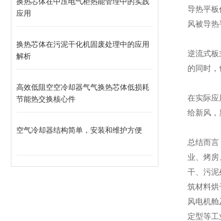
换热芯体在中压电气柜热能管理中的实践
导热平板
应用
风被导热
换热芯体在污泥干化机固废处理中的应用
逆流式板
解析
的同时，
高效低阻空空冷却器气气换热芯体低损耗
在实际应
节能热交换核心件
给新风，
空气冷却器结构简单，安装和维护方便
总结而言
业、烤房
干、污泥
筑材料烘
风电机舱
定型等工