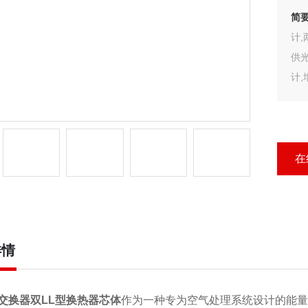
简
计
供
计
最大
应
热
在
详情
交换器双LL型换热器芯体
作为一种专为空气处理系统设计的能量