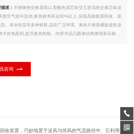
要描述：
不锈钢热交换器双LL型换热器芯体交叉逆流热交换芯体设
,两股空气逆向流动,换热效率高达80%以上,实现高效能源回收。提
光箔、亲水铝箔等多种材质,适应广泛环境。换热片表面螺旋波纹设
,增大传热面积,提升换热性能。内部冲压凸圆体结构增强承压能力,
承压800Pa,稳定可靠。模块化设计让热交换芯体灵活定制,轻松适
不同风量需求。无论何种场景,我们都能提供量身定制的高效、稳定
交换解决方案。
线咨询
回收装置，巧妙地置于送风与排风的气流路径中。它利用