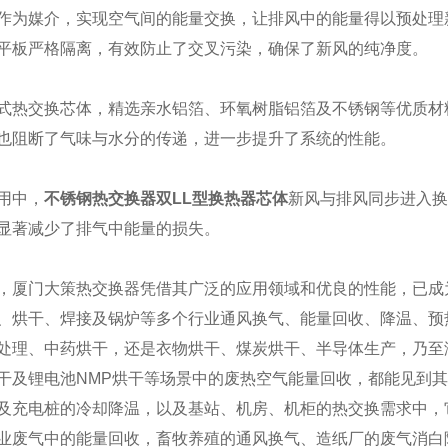
作为媒介，实现空气间的能量交换，让排风中的能量得以预处理
平板严格隔离，有效防止了交叉污染，确保了新风的纯净度。
式热交换芯体，精选亲水铝箔、环氧树脂铝箔及不锈钢等优质材
也阻断了气味与水分的传递，进一步提升了系统的性能。
用中，
不锈钢热交换器双LL型换热器芯体
新风与排风同步进入换
显著减少了排气中能量的损失。
，厦门大策热交换器凭借其广泛的应用领域和优良的性能，已成
、烘干、焊接及锅炉等多个行业通风换气、能量回收、降温、预
处理、中药烘干，还是衣物烘干、煤炭烘干、半导体生产，乃至
干及锂电池NMP烘干等场景中的废热空气能量回收，都能见到
及充电桩的冷却降温，以及基站、机房、机柜的热交换需求中，
业废气中的能量回收，畜牧养殖的通风换气、造纸厂的废气消白