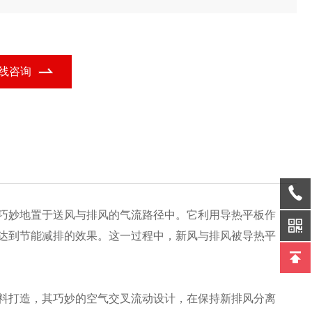
身定制解决方案,确保叉流热交换芯体满足特定应用要求,实现高效换
与稳定性能。
线咨询
巧妙地置于送风与排风的气流路径中。它利用导热平板作
达到节能减排的效果。这一过程中，新风与排风被导热平
料打造，其巧妙的空气交叉流动设计，在保持新排风分离