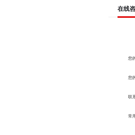
在线
您
您
联
常