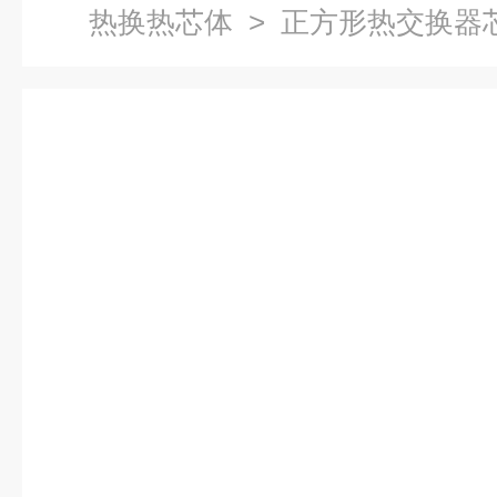
热换热芯体
> 正方形热交换器