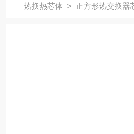
热换热芯体
> 正方形热交换器