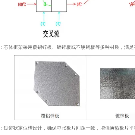
：芯体框架采用覆铝锌板、镀锌板或不锈钢板等多种材质，满足
：锯齿状定位槽设计，确保每张板片间距一致，增强换热板片平