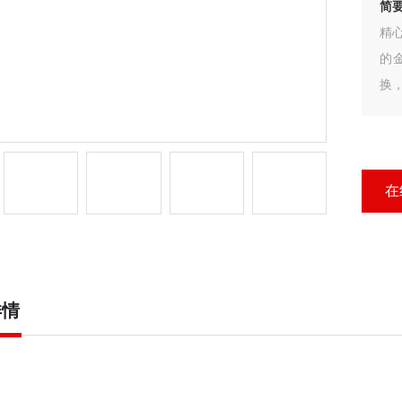
简
精
的
换
心
在
详情