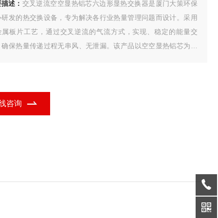
要描述：
交叉逆流空空显热铝芯六边形显热交换器是厦门大策环保
心研发的热交换设备，专为解决各行业热量管理问题而设计。采用
金属板片工艺，通过交叉逆流的气流方式，实现、稳定的能量交
，确保热量传递过程无串风、无泄漏。该产品以空空显热铝芯为核
，结合六边形显热交换器的功能定位，广泛应用于多个行业领域。
线咨询