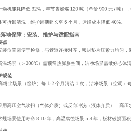
机能耗降低 32%，年节省燃煤 120 吨（单价 900 元 / 吨），
可拆卸清洗，维护周期延长至 6 个月，运维成本降低 40%。
程落地保障：安装、维护与适配指南
要点
安装位置需便于检修，与管道连接对齐，密封垫片压紧力均匀，
高温场景（＞300℃）需预留热膨胀空间，洁净场景需做好芯体
维护规范
粉尘场景（窑炉）每 1-2 个月清洁 1 次，洁净场景（空调）每 3
采用高压空气吹扫（气体介质）或反向冲洗（液体介质），高压水枪
规场景使用寿命 8-10 年，高温腐蚀场景 5-8 年，板材破损面
延伸