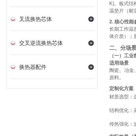
K)。板式结
温垫片（耐温 
叉流换热芯体
2. 核心性能
长期工作温度范
体介质）；显
交叉逆流换热芯体
二、分场
（一）工业
适用场景
换热器配件
陶瓷、冶金、
原料。
定制化方案
材质选型：选
结构优化：
传热强化：波