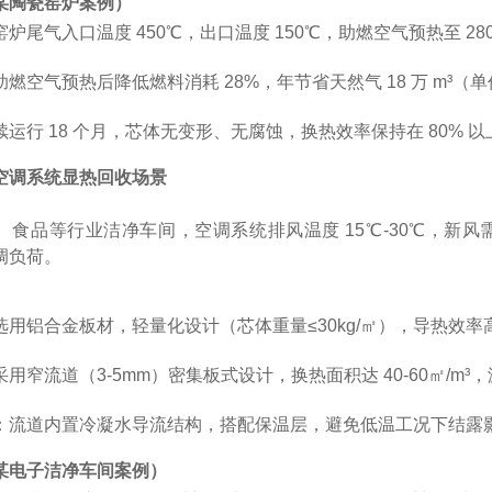
某陶瓷窑炉案例）
炉尾气入口温度 450℃，出口温度 150℃，助燃空气预热至 28
空气预热后降低燃料消耗 28%，年节省天然气 18 万 m³（单价 3.
运行 18 个月，芯体无变形、无腐蚀，换热效率保持在 80% 以
空调系统显热回收场景
食品等行业洁净车间，空调系统排风温度 15℃-30℃，新风需求量
调负荷。
选用铝合金板材，轻量化设计（芯体重量≤30kg/㎡），导热效
用窄流道（3-5mm）密集板式设计，换热面积达 40-60㎡/m
：流道内置冷凝水导流结构，搭配保温层，避免低温工况下结露
某电子洁净车间案例）