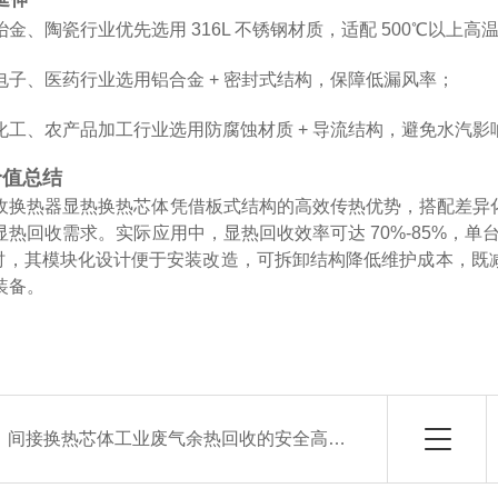
金、陶瓷行业优先选用 316L 不锈钢材质，适配 500℃以上高
电子、医药行业选用铝合金 + 密封式结构，保障低漏风率；
化工、农产品加工行业选用防腐蚀材质 + 导流结构，避免水汽影
价值总结
收换热器显热换热芯体凭借板式结构的高效传热优势，搭配差异
热回收需求。实际应用中，显热回收效率可达 70%-85%，单台设备年
同时，其模块化设计便于安装改造，可拆卸结构降低维护成本，
装备。
：
间接换热芯体工业废气余热回收的安全高效解决方案