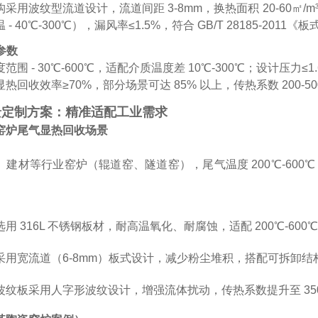
构采用波纹型流道设计，流道间距 3-8mm，换热面积 20-60㎡/
- 40℃-300℃），漏风率≤1.5%，符合 GB/T 28185-201
参数
围 - 30℃-600℃，适配介质温度差 10℃-300℃；设计压力≤1
热回收效率≥70%，部分场景可达 85% 以上，传热系数 200-5
景定制方案：精准适配工业需求
窑炉尾气显热回收场景
建材等行业窑炉（辊道窑、隧道窑），尾气温度 200℃-600℃，排
用 316L 不锈钢板材，耐高温氧化、耐腐蚀，适配 200℃-600
采用宽流道（6-8mm）板式设计，减少粉尘堆积，搭配可拆卸
纹板采用人字形波纹设计，增强流体扰动，传热系数提升至 350-5