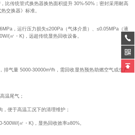
m³，比传统管式换热器换热面积提升 30%-50%；密封采用耐高
1《板式热交换器》标准。
.6MPa，运行压力损失≤200Pa（气体介质）、≤0.05MPa（液
00W/(㎡・K)，远超传统显热回收设备。
气量 5000-30000m³/h，需回收显热预热助燃空气或生产
℃高温尾气；
结构，便于高温工况下的清理维护；
00W/(㎡・K)，显热回收效率≥80%。