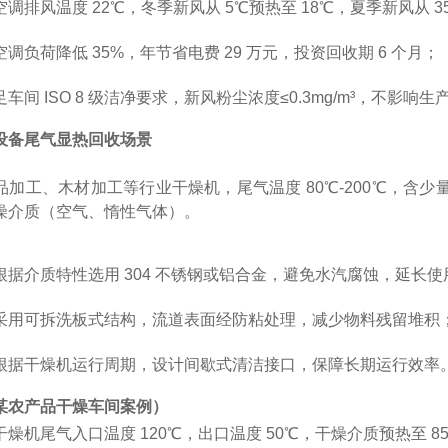
调排风温度 22℃，冬季新风从 5℃预热至 18℃，夏季新风从 35
调负荷降低 35%，年节省电费 29 万元，投资回收期 6 个月；
车间 ISO 8 级洁净要求，新风粉尘浓度≤0.3mg/m³，不影响生
设备尾气显热回收场景
加工、木材加工等行业干燥机，尾气温度 80℃-200℃，含少量水汽（
燥介质（空气、惰性气体）。
根据介质特性选用 304 不锈钢或铝合金，避免水汽腐蚀，延长使
采用可拆洗板式结构，流道表面经防粘处理，减少物料残留堆积
根据干燥机运行周期，设计间歇式清洁接口，保障长期运行效率
某农产品干燥车间案例）
燥机尾气入口温度 120℃，出口温度 50℃，干燥介质预热至 8