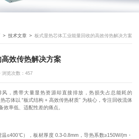
页
>
技术文章
>
板式显热芯体工业能量回收的高效传热解决方案
的高效传热解决方案
浏览次数：457
排风，携带大量显热资源却直接排放，热损失占总能耗的
芯体以 “板式结构 + 高效传热材质" 为核心，专注回收流体
热设备效率低、适配性差的痛点。
400℃），板材厚度 0.3-0.8mm，导热系数≥150W/(m・