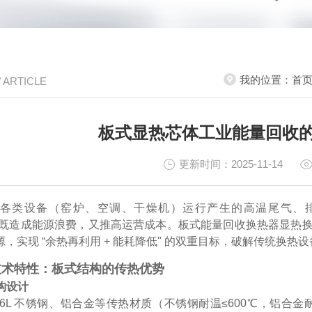
我的位置：
首
/ ARTICLE
板式显热芯体工业能量回收
更新时间：2025-11-14
各类设备（窑炉、空调、干燥机）运行产生的高温尾气、
%，既造成能源浪费，又推高运营成本。板式能量回收换热器显热换热
，实现 “余热再利用 + 能耗降低" 的双重目标，破解传统换
技术特性：板式结构的传热优势
结构设计
/316L 不锈钢、铝合金等传热材质（不锈钢耐温≤600℃，铝合金耐温≤