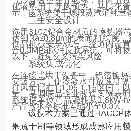
化潜热用于新风预热。某膨化食
示，该系统使干燥段蒸汽消耗量减少
卫生安全设计
选用3102铝合金材质的换热器
达到Ra≤0.8μm的表面粗糙度，符合G
食品机械安全标准。流道内设置
合0.3MPa脉冲反吹系统，可将物
以下，避免交叉污染风险。
系统集成优化
在连续式烘干设备中，铝箔换热器
安装方式，使冷凝水排放速度提升
排风量比在1:1.05-1.15区
量。某调味品企业改造案例表明
系统使单位产品能耗从1.8kW·h/kg
产品含水率标准差缩小至0.3%。
该技术方案已通过HACCP
果蔬干制等领域形成成熟应用模