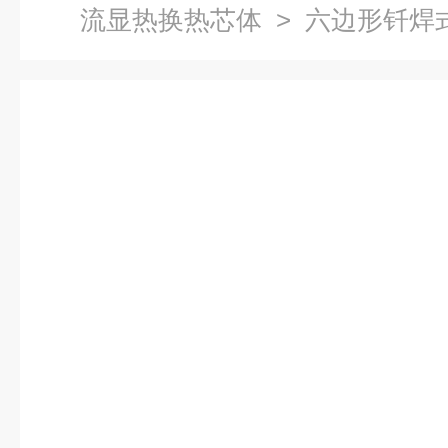
流显热换热芯体
> 六边形钎焊