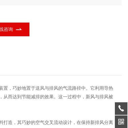
00Pa,稳定可靠。模块化设计让热交换芯体灵活定制,轻松适应不同
量需求。无论何种场景,我们都能提供量身定制的高效、稳定热交换
决方案。
线咨询
装置，巧妙地置于送风与排风的气流路径中。它利用导热
，从而达到节能减排的效果。这一过程中，新风与排风被
料打造，其巧妙的空气交叉流动设计，在保持新排风分离