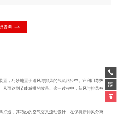
量身定制解决方案,确保叉流热交换芯体满足特定应用要求,实现高效
热与稳定性能。
线咨询
装置，巧妙地置于送风与排风的气流路径中。它利用导热
，从而达到节能减排的效果。这一过程中，新风与排风被
料打造，其巧妙的空气交叉流动设计，在保持新排风分离