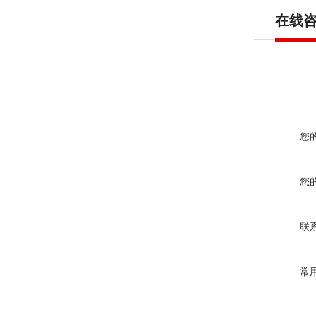
在线
您
您
联
常