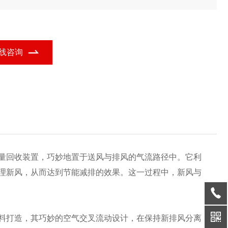
处理,结合波纹咬边及流胶工艺,确保高气密性,提升耐用性与安全
。这款热交换芯体设计灵活、高效安全,满足您的多样需求。
线咨询
量回收装置，巧妙地置于送风与排风的气流路径中。它利
理新风，从而达到节能减排的效果。这一过程中，新风与
料打造，其巧妙的空气交叉流动设计，在保持新排风分离