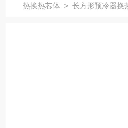
热换热芯体
> 长方形预冷器换