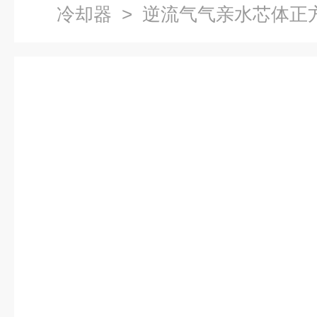
冷却器
> 逆流气气亲水芯体正