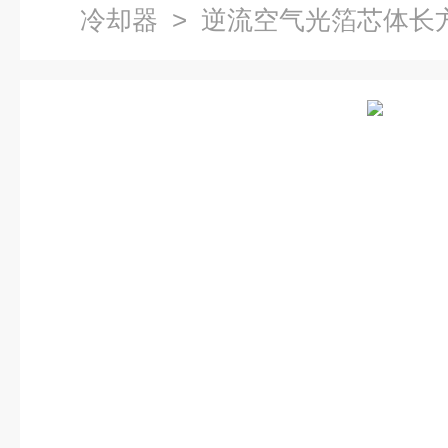
冷却器
> 逆流空气光箔芯体长