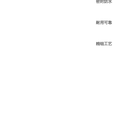
流、方形逆流
密封防水
耐用可靠
精细工艺