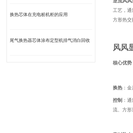
决方案
风风
高效节能换热芯体光伏 PCS 柜与电气柜
散热整体解决方案解析
逆流风风
工艺，通
换热芯体在充电桩机柜的应用
方形热交
尾气换热器芯体涂布定型机排气消白回收
风风
核心优势
换热
：金
控制
：通