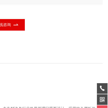
要描述：
逆流风风显热芯体正方形热交换器是厦门大策环保精心研
的热交换设备，专为解决各行业热量管理问题而设计。采用的金属
片工艺，通过逆流的气流方式，实现、稳定的能量交换，确保热量
递过程无串风、无泄漏。该产品以风风显热芯体为核心，结合正方
热交换器的功能定位，广泛应用于多个行业领域。
线咨询