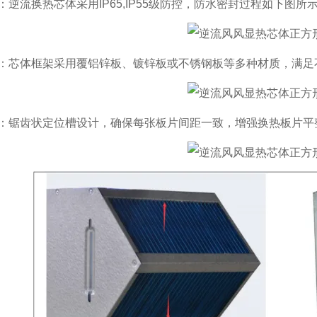
（L-L,I-Z,U-U,I-U,I-E等），风向见下图：
：逆流换热芯体采用IP65,IP55级防控，防水密封过程如下图所
：芯体框架采用覆铝锌板、镀锌板或不锈钢板等多种材质，满足
：锯齿状定位槽设计，确保每张板片间距一致，增强换热板片平