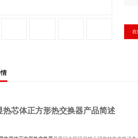
简
发
板
传
形
在
详情