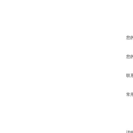
在线
您
您
联
常