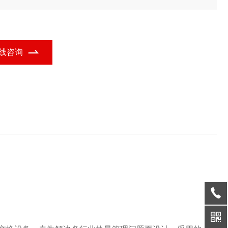
，结合六边形显热换热装置的功能定位，广泛应用于多个行业领
。
线咨询