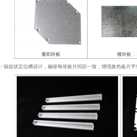
：锯齿状定位槽设计，确保每张板片间距一致，增强换热板片平