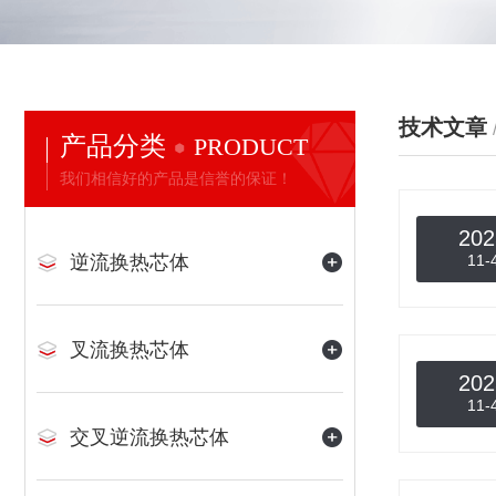
技术文章
产品分类
PRODUCT
我们相信好的产品是信誉的保证！
202
逆流换热芯体
11-
叉流换热芯体
202
11-
交叉逆流换热芯体