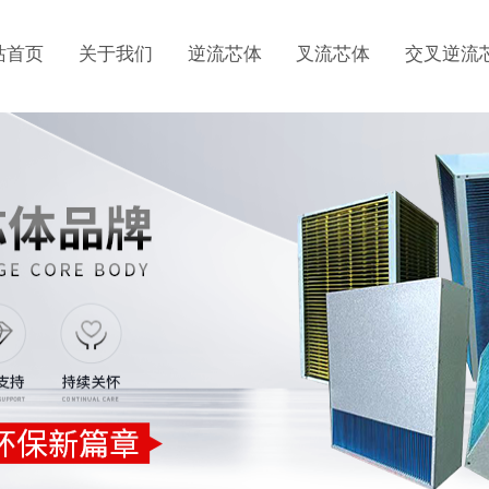
站首页
关于我们
逆流芯体
叉流芯体
交叉逆流