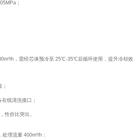
05MPa；
0m³/h，需经芯体预冷至 25℃-35℃后循环使用，提升冷却效
着；
备在线清洗接口；
元，性价比突出。
理流量 400m³/h：