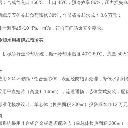
：合成气入口 160℃，出口 45℃，预冷效率 86%，压力损失 0.
端反应釜冷却负荷降低 38%，年节省冷却水成本 3.6 万元；
泄漏率≤5×10⁻⁷Pa・m³/s，符合车间防爆安全要求。
冷却水用板翅式预冷芯
机械等行业冷却系统，循环冷却水温度 40℃-60℃、流量 50-50
计
用 304 不锈钢 / 铝合金芯体，表面经防结垢处理，降低水垢附
采用平直翅片（高度 6-10mm），流道通畅，芯体立式安装，配
准化模块设计，单芯体（换热面积 200㎡）投资成本 8-12 万
果
系统采用 4 台铝合金板翅式预冷芯（单芯体换热面积 200㎡），处