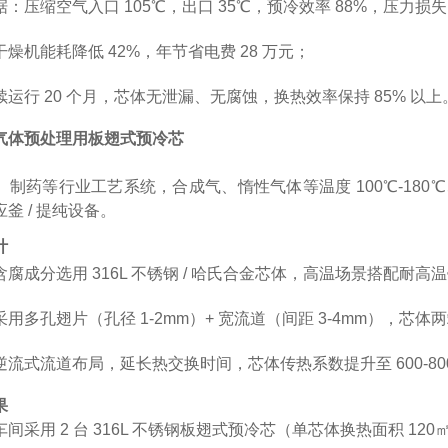
：压缩空气入口 105℃，出口 35℃，预冷效率 88%，压力损失 0
燥机能耗降低 42%，年节省电费 28 万元；
运行 20 个月，芯体无泄漏、无腐蚀，换热效率保持 85% 以上
气体预处理用板翅式预冷芯
制药等行业工艺系统，合成气、惰性气体等温度 100℃-180℃、
釜 / 提纯设备。
计
腐成分选用 316L 不锈钢 / 哈氏合金芯体，高温场景搭配耐高
用多孔翅片（孔径 1-2mm）+ 宽流道（间距 3-4mm），芯体
流式流道布局，延长热交换时间，芯体传热系数提升至 600-800W
果
间采用 2 台 316L 不锈钢板翅式预冷芯（单芯体换热面积 120㎡