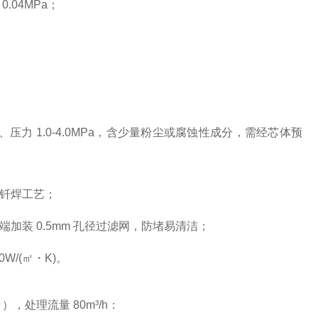
.04MPa；
。
压力 1.0-4.0MPa，含少量粉尘或腐蚀性成分，需经芯体预
温钎焊工艺；
两端加装 0.5mm 孔径过滤网，防堵易清洁；
/(㎡・K)。
），处理流量 80m³/h：