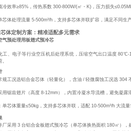
效率≥85%，传热系数 300-800W/(㎡・K)，压力损失≤0.0
芯体处理流量 5-500m³/h，支持多芯体并联扩容，满足不同生
景芯体定制方案：精准适配多元需求
空气预处理用板翅式预冷芯
工、电子等行业空压机后处理系统，压缩空气出口温度 80℃-120℃、
荷。
计
规工况选铝合金芯体（轻量化），含油 / 轻微腐蚀工况选 304
采用锯齿翅片（高度 8-12mm），内置冷凝水导流槽，避免凝露
单芯体重量≤50kg，支持多芯体并联，适配 10-500m³/h 大流
果
厂采用 3 台铝合金板翅式预冷芯（单芯体换热面积 180㎡），处理流