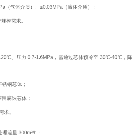
5MPa（气体介质）、≤0.03MPa（液体介质）；
产规模需求。
压力 0.7-1.6MPa，需通过芯体预冷至 30℃-40℃，降
 不锈钢芯体；
滞留腐蚀芯体；
量需求。
量 300m³/h：