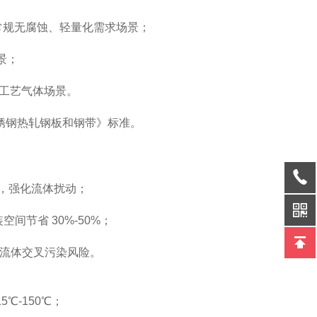
适配常规无腐蚀、轻量化需求场景；
景；
高温工艺气体场景。
15《不锈钢热轧钢板和钢带》标准。
mm，强化流体扰动；
空间节省 30%-50%；
，无流体交叉污染风险。
5℃-150℃；