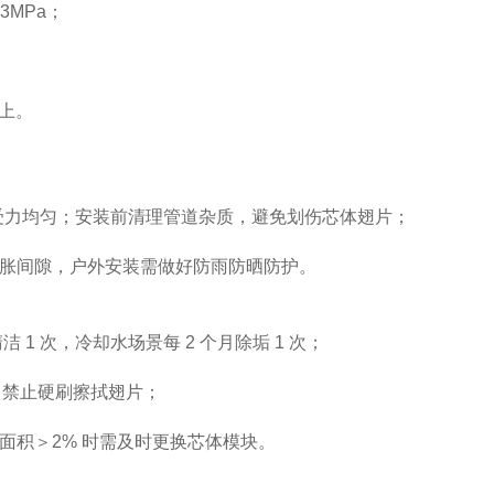
3MPa；
以上。
固受力均匀；安装前清理管道杂质，避免划伤芯体翅片；
热膨胀间隙，户外安装需做好防雨防晒防护。
清洁 1 次，冷却水场景每 2 个月除垢 1 次；
垢，禁止硬刷擦拭翅片；
破损面积＞2% 时需及时更换芯体模块。