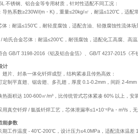
/316L 不锈钢、铝合金等专用材质，针对性适配不同工况：
导热系数≥230W/(m・K)，重量≤20kg/㎡，耐温≤120℃，
钢芯体：耐温≤150℃，耐轻度腐蚀，适配含油、轻微腐蚀性流体场
锈钢 / 哈氏合金芯体：耐温≤200℃，耐强腐蚀，适配化工高腐、
 GB/T 3198-2016《铝及铝合金箔》、GB/T 4237-20
设计
、翅片、封条一体化钎焊成型，结构紧凑且传热高效：
定制平直翅、锯齿翅、多孔翅，厚度 0.1-0.2mm，间距 2-4
热面积达 100-600㎡/m³，比传统管式芯体紧凑 60% 以上，安装
用真空钎焊 / 氩弧钎焊工艺，芯体泄漏率≤1×10⁻⁶Pa・m³/s
心性能参数
工作温度 - 40℃-200℃，设计压力≤4.0MPa，适配流体温差 1