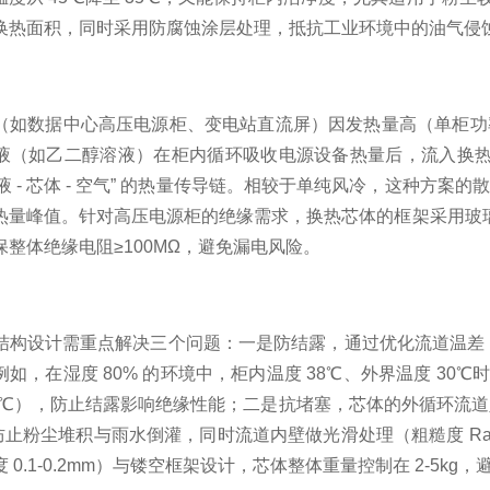
换热面积，同时采用防腐蚀涂层处理，抵抗工业环境中的油气侵
（如数据中心高压电源柜、变电站直流屏）因发热量高（单柜功率可达
液（如乙二醇溶液）在柜内循环吸收电源设备热量后，流入换
冷却液 - 芯体 - 空气” 的热量传导链。相较于单纯风冷，这种方
热量峰值。针对高压电源柜的绝缘需求，换热芯体的框架采用玻
整体绝缘电阻≥100MΩ，避免漏电风险。
结构设计需重点解决三个问题：一是防结露，通过优化流道温差
如，在湿度 80% 的环境中，柜内温度 38℃、外界温度 30
31℃），防止结露影响绝缘性能；二是抗堵塞，芯体的外循环流道
，防止粉尘堆积与雨水倒灌，同时流道内壁做光滑处理（粗糙度 R
 0.1-0.2mm）与镂空框架设计，芯体整体重量控制在 2-5k