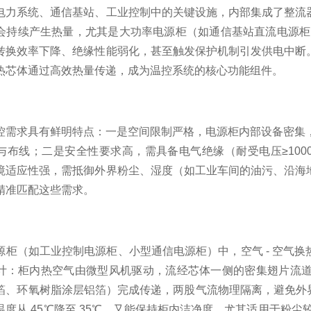
电力系统、通信基站、工业控制中的关键设施，内部集成了整流
会持续产生热量，尤其是大功率电源柜（如通信基站直流电源柜
转换效率下降、绝缘性能弱化，甚至触发保护机制引发供电中断
热芯体通过高效热量传递，成为温控系统的核心功能组件。
控需求具有鲜明特点：一是空间限制严格，电源柜内部设备密集，温
与布线；二是安全性要求高，需具备电气绝缘（耐受电压≥10
境适应性强，需抵御外界粉尘、湿度（如工业车间的油污、沿海
精准匹配这些需求。
柜（如工业控制电源柜、小型通信电源柜）中，空气 - 空气换热器
计：柜内热空气由微型风机驱动，流经芯体一侧的密集翅片流
箔、环氧树脂涂层铝箔）完成传递，两股气流物理隔离，避免外界
度从 45℃降至 35℃，又能保持柜内洁净度，尤其适用于粉尘