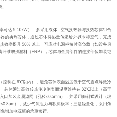
蚀。
 5-10kW），多采用液体 - 空气换热器与换热芯体组合
热器的换热芯体，通过芯体将热量传递给外界冷却空气，完成
案的散热效率提升 50% 以上，可应对电源柜短时高负载（如设备启
璃纤维增强塑料（FRP），芯体与金属部件的连接部位加装绝
（控制在 6℃以内），避免芯体表面温度低于空气露点导致冷
℃时，芯体通过高效传热使冷侧表面温度维持在 32℃以上（高于
入口加装金属滤网（孔径≤0.5mm），并采用倾斜式设计（坡
a≤0.8μm），减少气流阻力与积灰概率；三是轻量化，采用薄
g，避免增加电源柜的承重负荷。