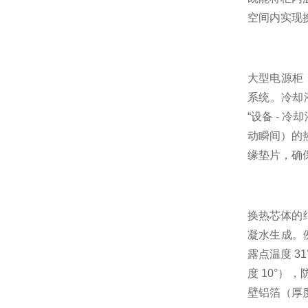
空间内实现
大型电源柜
系统。冷却
“设备 - 
动瞬间）的
缘垫片，确保
换热芯体的
凝水生成。例
露点温度 
度 10°）
壁铝箔（厚度