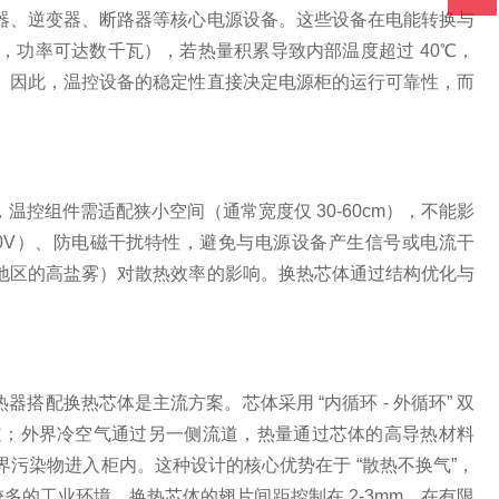
器、逆变器、断路器等核心电源设备。这些设备在电能转换与
，功率可达数千瓦），若热量积累导致内部温度超过 40℃，
。因此，温控设备的稳定性直接决定电源柜的运行可靠性，而
控组件需适配狭小空间（通常宽度仅 30-60cm），不能影
00V）、防电磁干扰特性，避免与电源设备产生信号或电流干
地区的高盐雾）对散热效率的影响。换热芯体通过结构优化与
搭配换热芯体是主流方案。芯体采用 “内循环 - 外循环” 双
道；外界冷空气通过另一侧流道，热量通过芯体的高导热材料
污染物进入柜内。这种设计的核心优势在于 “散热不换气”，
较多的工业环境。换热芯体的翅片间距控制在 2-3mm，在有限