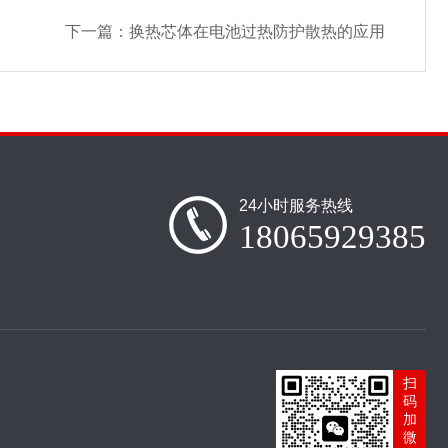
下一篇：
换热芯体在电池过热防护散热的应用
24小时服务热线
18065929385
扫
码
加
微