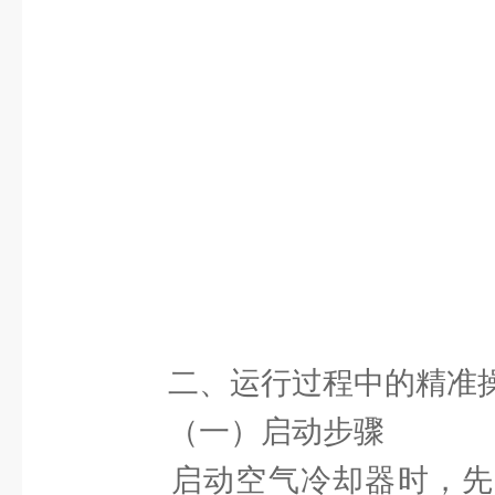
二、运行过程中的精准操
（一）启动步骤​
启动空气冷却器时，先