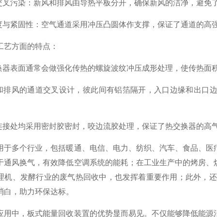
叉污染：新风和排风由导热平板分开，确保新风的洁净，避免
与紧固性：空气通道采用冲压凸圆体作支撑，保证了通道的高
艺方面的特点：
器表面通常会做强化传热的螺旋波纹冲压成形处理，使传热面积
排风的通道交叉设计，彼此间有铝箔隔开，入口边缘和出口边
接处均采用密封胶密封，咬边流胶处理，保证了热交换器的高
多个行业，包括暖通、电信、电力、纺织、汽车、食品、医疗
于通风换气，有效降低空调系统的能耗；在工业生产中的烤房、
理机、发酵行业的废气热回收中，也发挥着重要作用；此外，还
消白，助力环保达标。
中，板式能量回收装置的优势显而易见。不仅能够降低能源消