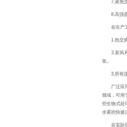
7.避免交
8.高强度
在生产工
1.热交换
2.新风和
靠。
3.所有连
广泛应用于
领域，可用
些生物式处
水雾的快速
在实际应用