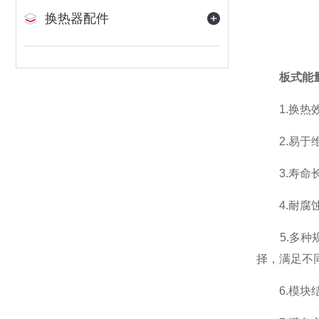
换热器配件
板式能
1.换热效
2.易于维
3.寿命长
4.耐腐蚀
5.多种规
择，满足不
6.模块结