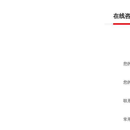
在线
您
您
联
常