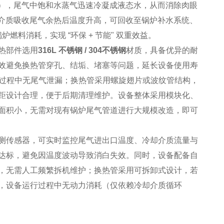
0℃），尾气中饱和水蒸气迅速冷凝成液态水，从而消除肉眼
却介质吸收尾气余热后温度升高，可回收至锅炉补水系统、
燃料消耗，实现 “环保 + 节能" 双重效益。
热部件选用
316L 不锈钢 / 304不锈钢
材质，具备优异的耐
效避免换热管穿孔、结垢、堵塞等问题，延长设备使用寿
行过程中无尾气泄漏；换热管采用螺旋翅片或波纹管结构，
距设计合理，便于后期清理维护。设备整体采用模块化、
面积小，无需对现有锅炉尾气管道进行大规模改造，即可
测传感器，可实时监控尾气进出口温度、冷却介质流量与
达标，避免因温度波动导致消白失效。同时，设备配备自
，无需人工频繁拆机维护；换热管采用可拆卸式设计，若
，设备运行过程中无动力消耗（仅依赖冷却介质循环