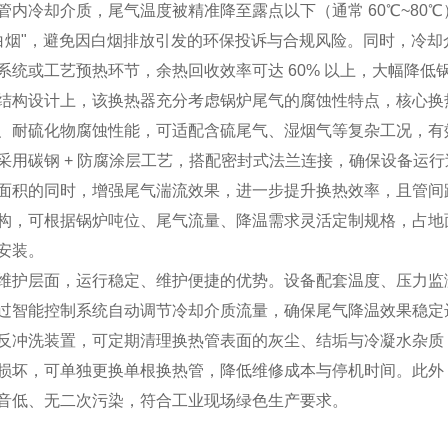
管内冷却介质，尾气温度被精准降至露点以下（通常 60℃~8
“白烟"，避免因白烟排放引发的环保投诉与合规风险。同时，冷
系统或工艺预热环节，余热回收效率可达 60% 以上，大幅降低锅炉
结构设计上，该换热器充分考虑锅炉尾气的腐蚀性特点，核心换
、耐硫化物腐蚀性能，可适配含硫尾气、湿烟气等复杂工况，有
采用碳钢 + 防腐涂层工艺，搭配密封式法兰连接，确保设备运
面积的同时，增强尾气湍流效果，进一步提升换热效率，且管间
构，可根据锅炉吨位、尾气流量、降温需求灵活定制规格，占地
安装。
维护层面，运行稳定、维护便捷的优势。设备配套温度、压力监
过智能控制系统自动调节冷却介质流量，确保尾气降温效果稳定
反冲洗装置，可定期清理换热管表面的灰尘、结垢与冷凝水杂质
损坏，可单独更换单根换热管，降低维修成本与停机时间。此外
音低、无二次污染，符合工业现场绿色生产要求。