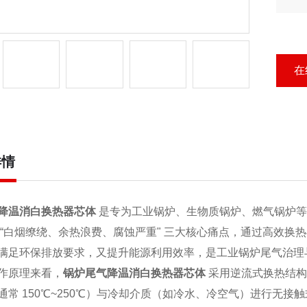
特
配
在
详情
降温消白换热器
芯体
是专为工业锅炉、生物质锅炉、燃气锅炉等
 “白烟缭绕、余热浪费、腐蚀严重" 三大核心痛点，通过高效
满足环保排放要求，又提升能源利用效率，是工业锅炉尾气治理
作原理来看，
锅炉尾气降温消白换热器芯体
采用逆流式换热结构
通常 150℃~250℃）与冷却介质（如冷水、冷空气）进行无