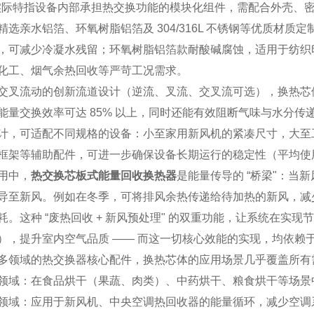
实际特指设备内部承担热交换功能的模块化组件，需配合外壳、
精选亲水铝箔、环氧树脂铝箔及 304/316L 不锈钢等优质材
，可减少冷凝水残留；环氧树脂铝箔款耐酸碱腐蚀，适用于纺织印
化工、烟气余热回收等严苛工况需求。
交叉流动的创新流道设计（逆流、叉流、交叉流可选），换热芯
能量交换效率可达 85% 以上，同时还能有效阻断气味与水分
计，可适配不同规格的设备：小至家用新风机的紧凑尺寸，大至
框架等辅助配件，可进一步确保设备长期运行的稳定性（平均使用寿
用中，
热交换芯板式能量回收换热器
是能量传导的 “桥梁"：
导至新风。例如在冬季，可将排风余热传递给待加热的新风，减
耗。这种 “废热回收 + 新风预处理" 的双重功能，让系统在
），提升室内空气品质 —— 而这一切核心效能的实现，均依赖
多领域的热交换器核心配件，换热芯体的应用场景几乎覆盖所有
领域：在食品烘干（果蔬、肉类）、中药烘干、粮食烘干等场景
领域：应用于新风机、中央空调热回收器的能量循环，减少空调