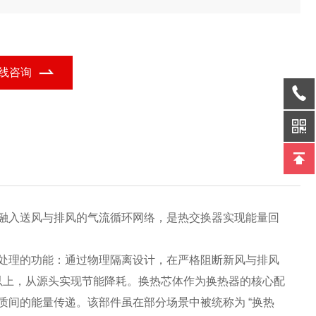
，适用于新风系统、烘干设备;还有抗高压、耐高温款，满足工业余
回收等需求。是提升效率、节能降耗的关键部件。
线咨询
融入送风与排风的气流循环网络，是热交换器实现能量回
处理的功能：通过物理隔离设计，在严格阻断新风与排风
 以上，从源头实现节能降耗。换热芯体作为换热器的核心配
间的能量传递。该部件虽在部分场景中被统称为 “换热