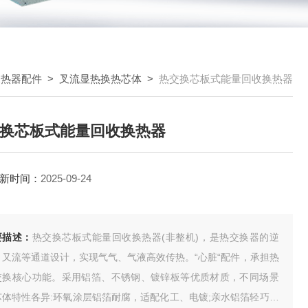
换热器配件
>
叉流显热换热芯体
>
热交换芯板式能量回收换热器
换芯板式能量回收换热器
新时间：
2025-09-24
要描述：
热交换芯板式能量回收换热器(非整机)，是热交换器的逆
、又流等通道设计，实现气气、气液高效传热。“心脏“配件，承担热
交换核心功能。采用铝箔、不锈钢、镀锌板等优质材质，不同场景
芯体特性各异:环氧涂层铝箔耐腐，适配化工、电镀;亲水铝箔轻巧紧