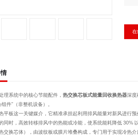
凑
热
在
详情
处理系统中的核心节能配件，
热交换芯板式能量回收换热器
深度
核心组件"（非整机设备）。
热平板这一关键媒介，它精准承担起利用排风能量对新风进行预
的同时，高效转移排风中的热能或冷能，使系统能耗降低 30%
热交换芯体），由波纹板或膜片堆叠构成，专门用于实现冷热介质