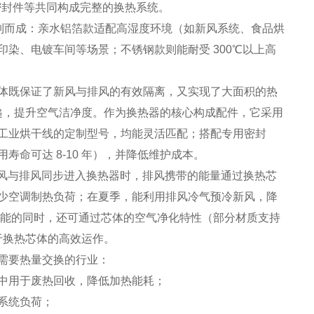
密封件等共同构成完整的换热系统。
质定制而成：亲水铝箔款适配高湿度环境（如新风系统、食品烘
染、电镀车间等场景；不锈钢款则能耐受 300℃以上高
体既保证了新风与排风的有效隔离，又实现了大面积的热
传递，提升空气洁净度。作为换热器的核心构成配件，它采用
工业烘干线的定制型号，均能灵活匹配；搭配专用密封
命可达 8-10 年），并降低维护成本。
当新风与排风同步进入换热器时，排风携带的能量通过换热芯
少空调制热负荷；在夏季，能利用排风冷气预冷新风，降
实现节能的同时，还可通过芯体的空气净化特性（部分材质支持
于换热芯体的高效运作。
需要热量交换的行业：
中用于废热回收，降低加热能耗；
系统负荷；