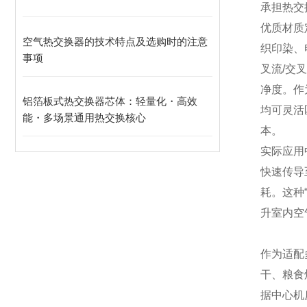
承担热交
优质材质
空气热交换器的技术特点及选购时的注意
织印染、
事项
叉流/交
净度。作
铝箔板式热交换器芯体：轻量化・高效
均可灵活
能・多场景通用热交换核心
本。
实际应用
快速传导
耗。这种
升室内空
作为适配
干、粮食
据中心机