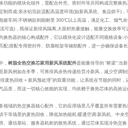
换功能的模块化组件，需配合外壳、密封件等共同构成完整换热系统。
定制而成:亲水铝箔款适配高温度环境(如新风系统、食品烘干)
电镀车间:不锈钢款则能耐受 300℃以上高温，满足化工、烟气
叉流可选)，既保证新排风隔离,大面积热量接触，能量交换效率可
为换热器的核心构成配件，它以模块化设计适配不同规格设备:
匹配;搭配专用密封件、防腐框架等辅助配件，进一步确保设备长期运
中，
树脂全热交换芯家用新风系统配件
是能量传导的 “桥梁":
至新风例如在冬季，可将排风余热传递给裵冷新风，减少空调制
“排废热回收 + 新风预处理"的双重功能，让系统在节能的同时
气品质，而这一切核心效能的实现，均依赖于换热芯体的高效运
多领域的热交换器核心配件，它的应用场景几乎覆盖所有需要热量
烘干等场景的废热回收，降低加热能耗;暖通空调:新风机、中央
房、通信基站、服务器机柜的散热系统，通过芯体实现冷热交换，