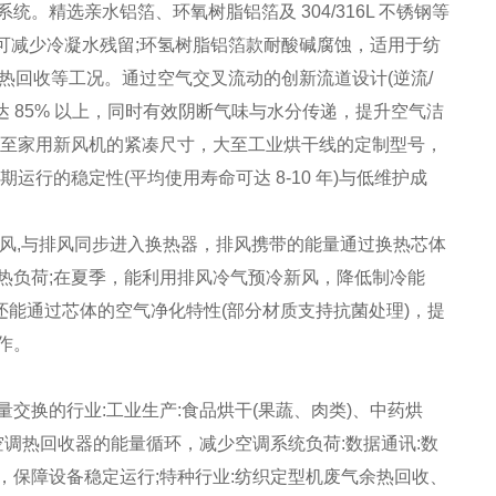
精选亲水铝箔、环氧树脂铝箔及 304/316L 不锈钢等
，可减少冷凝水残留;环氢树脂铝箔款耐酸碱腐蚀，适用于纺
余热回收等工况。通过空气交叉流动的创新流道设计(逆流/
达 85% 以上，同时有效阴断气味与水分传递，提升空气洁
小至家用新风机的紧凑尺寸，大至工业烘干线的定制型号，
行的稳定性(平均使用寿命可达 8-10 年)与低维护成
当新风,与排风同步进入换热器，排风携带的能量通过换热芯体
热负荷;在夏季，能利用排风冷气预冷新风，降低制冷能
，还能通过芯体的空气净化特性(部分材质支持抗菌处理)，提
作。
交换的行业:工业生产:食品烘干(果蔬、肉类)、中药烘
空调热回收器的能量循环，减少空调系统负荷:数据通讯:数
保障设备稳定运行;特种行业:纺织定型机废气余热回收、