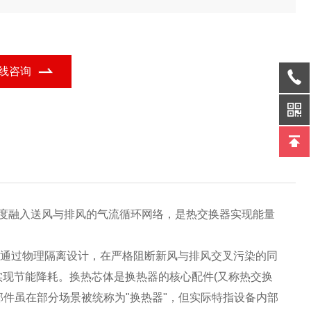
，适用于新风系统、烘干设备;还有抗高压、耐高温款，满足工业余
回收等需求。是提升效率、节能降耗的关键部件。
线咨询
度融入送风与排风的气流循环网络，是热交换器实现能量
:通过物理隔离设计，在严格阻断新风与排风交叉污染的同
实现节能降耗。换热芯体是换热器的核心配件(又称热交换
部件虽在部分场景被统称为"换热器"，但实际特指设备内部