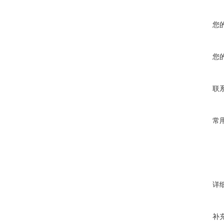
您
您
联
常
详
补