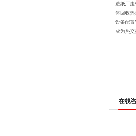
造纸厂废
体回收热
设备配置
成为热交
在线