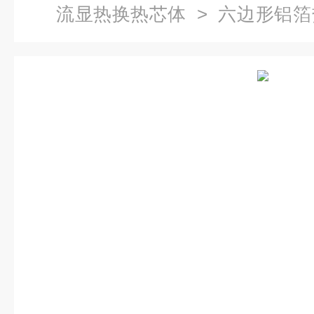
流显热换热芯体
> 六边形铝
芯体