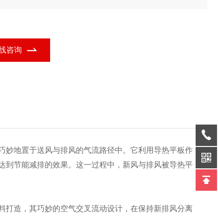
制解决方案,确保叉流热交换芯体满足特定应用要求,实现高效换热与
定性能。
线咨询
巧妙地置于送风与排风的气流路径中。它利用导热平板作
达到节能减排的效果。这一过程中，新风与排风被导热平
料打造，其巧妙的空气交叉流动设计，在保持新排风分离