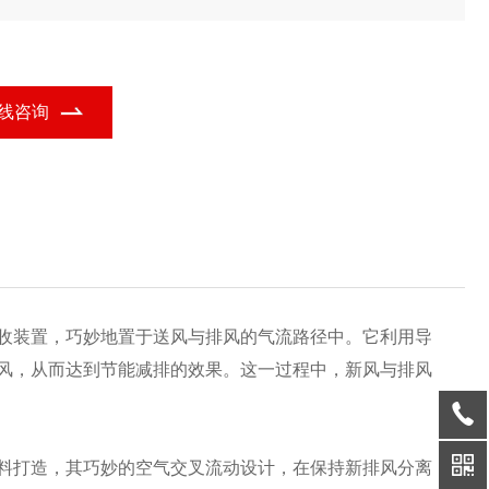
合波纹咬边及流胶工艺,确保高气密性,提升耐用性与安全性。这款热
换芯体设计灵活、高效安全,满足您的多样需求。
线咨询
收装置，巧妙地置于送风与排风的气流路径中。它利用导
风，从而达到节能减排的效果。这一过程中，新风与排风
料打造，其巧妙的空气交叉流动设计，在保持新排风分离