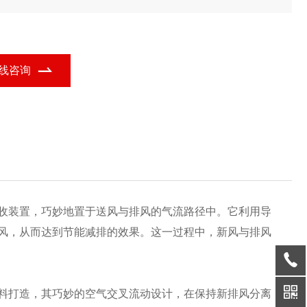
合波纹咬边及流胶工艺,确保高气密性,提升耐用性与安全性。这款热
换芯体设计灵活、高效安全,满足您的多样需求。
线咨询
收装置，巧妙地置于送风与排风的气流路径中。它利用导
风，从而达到节能减排的效果。这一过程中，新风与排风
料打造，其巧妙的空气交叉流动设计，在保持新排风分离