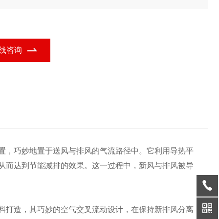
纹咬边及流胶工艺,确保高气密性,提升耐用性与安全性。这款热交换
体设计灵活、高效安全,满足您的多样需求。
线咨询
置，巧妙地置于送风与排风的气流路径中。它利用导热平
从而达到节能减排的效果。这一过程中，新风与排风被导
料打造，其巧妙的空气交叉流动设计，在保持新排风分离