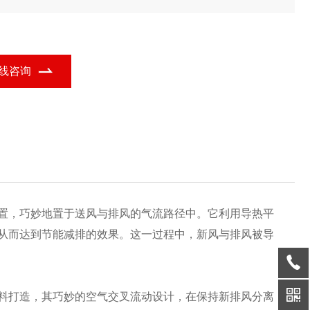
纹咬边及流胶工艺,确保高气密性,提升耐用性与安全性。这款热交换
体设计灵活、高效安全,满足您的多样需求。
线咨询
置，巧妙地置于送风与排风的气流路径中。它利用导热平
从而达到节能减排的效果。这一过程中，新风与排风被导
料打造，其巧妙的空气交叉流动设计，在保持新排风分离