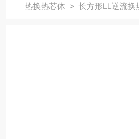
热换热芯体
> 长方形LL逆流